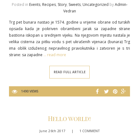
Posted in
Events
,
Recipes
,
Story
,
Sweets
,
Uncategorized
by
Admin-
Vedran
Trg pet bunara nastao je 1574. godine u vrijeme obrane od turskih
opsada kada je pokriven obrambeni jarak sa zapadne strane
bastiona iskopan u srednjem vijeku. Na njegovom mjestu nastala je
velika cisterna za pitku vodu s pet ukrašenih vijenaca (bunara) Trg
ima oblik izduženog nepravilnog pravokutnika i zatvoren je s tri
strane: sa zapadne
… read more
READ FULL ARTICLE
1490 VIEWS
Hello world!
June 26th 2017
|
1 COMMENT