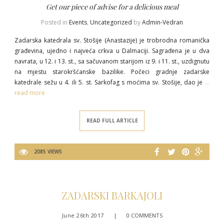
Get our piece of advise for a delicious meal
Posted in
Events
,
Uncategorized
by
Admin-Vedran
Zadarska katedrala sv. Stošije (Anastazije) je trobrodna romanička
građevina, ujedno i najveća crkva u Dalmaciji. Sagrađena je u dva
navrata, u 12. i 13. st., sa sačuvanom starijom iz 9. i 11. st., uzdignutu
na mjestu starokršćanske bazilike. Počeci gradnje zadarske
katedrale sežu u 4. ili 5. st. Sarkofag s moćima sv. Stošije, dao je
…
read more
READ FULL ARTICLE
2085 VIEWS
ZADARSKI BARKAJOLI
June 26th 2017
|
0 COMMENTS