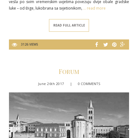
vesla po svim vremenskim uvjetima povezuju dvije obale gradske
luke – od Đige, lukobrana sa svjetionikom,
… read more
READ FULL ARTICLE
3126 VIEWS
Forum
June 26th 2017
|
0 COMMENTS