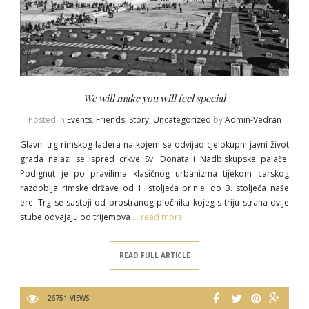
We will make you will feel special
Posted in
Events
,
Friends
,
Story
,
Uncategorized
by
Admin-Vedran
Glavni trg rimskog Iadera na kojem se odvijao cjelokupni javni život
grada nalazi se ispred crkve Sv. Donata i Nadbiskupske palače.
Podignut je po pravilima klasičnog urbanizma tijekom carskog
razdoblja rimske države od 1. stoljeća pr.n.e. do 3. stoljeća naše
ere. Trg se sastoji od prostranog pločnika kojeg s triju strana dvije
stube odvajaju od trijemova
… read more
READ FULL ARTICLE
26751 VIEWS